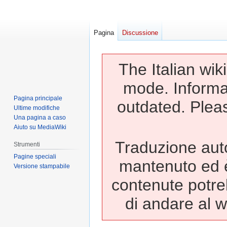
Pagina
Discussione
The Italian wik
mode. Informa
Pagina principale
outdated. Pleas
Ultime modifiche
Una pagina a caso
Aiuto su MediaWiki
Traduzione autom
Strumenti
Pagine speciali
mantenuto ed è 
Versione stampabile
contenute potre
di andare al w