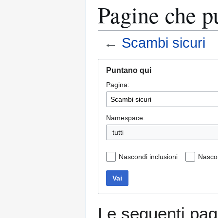
Pagine che p
←
Scambi sicuri
Vai
Vai
Puntano qui
alla
alla
Pagina:
navigazione
ricerca
Namespace:
tutti
Nascondi inclusioni
Nascon
Vai
Le seguenti pag